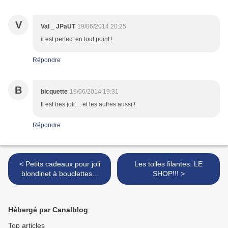
V
Val _ JPaUT
19/06/2014 20:25
il est perfect en tout point !
Répondre
B
bicquette
19/06/2014 19:31
Il est tres joli.... et les autres aussi !
Répondre
< Petits cadeaux pour joli
Les toiles filantes: LE
blondinet à bouclettes...
SHOP!!! >
Hébergé par Canalblog
Top articles