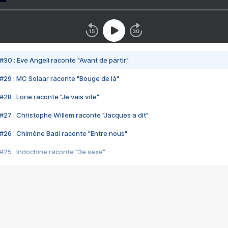
#30 : Eve Angeli raconte "Avant de partir"
#29 : MC Solaar raconte "Bouge de là"
28 : Lorie raconte "Je vais vite"
#27 : Christophe Willem raconte "Jacques a dit"
#26 : Chimène Badi raconte "Entre nous"
#25 : Indochine raconte "3e sexe"
#24 : Zaho raconte "C'est chelou"
#23 : Patrick Bruel raconte "Au café des délices"
#22 : Kyo raconte "Le chemin"
#21 : Nolwenn Leroy raconte "Cassé"