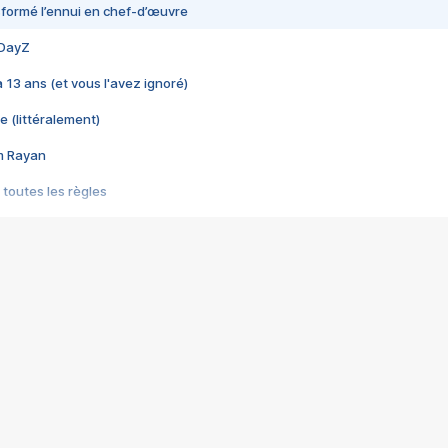
nsformé l’ennui en chef-d’œuvre
 DayZ
 a 13 ans (et vous l'avez ignoré)
e (littéralement)
im Rayan
 toutes les règles
s les jeux vidéo
us choquant de Rockstar ? - Le scandale BULLY
e plus moche de Steam
du RÊVE tourne au CAUCHEMAR
pendant 8 heures
it… à tort
umiliés par un jeu vidéo