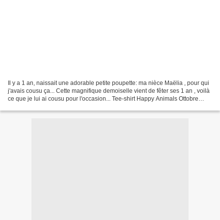
Il y a 1 an, naissait une adorable petite poupette: ma nièce Maëlia , pour qui
j'avais cousu ça... Cette magnifique demoiselle vient de fêter ses 1 an , voilà
ce que je lui ai cousu pour l'occasion... Tee-shirt Happy Animals Ottobre
3/2011 Taille 80 Jersey...