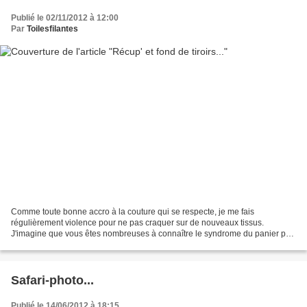
Publié le 02/11/2012 à 12:00
Par
Toilesfilantes
Comme toute bonne accro à la couture qui se respecte, je me fais
régulièrement violence pour ne pas craquer sur de nouveaux tissus.
J'imagine que vous êtes nombreuses à connaître le syndrome du panier prêt
à être validé (jusqu'au jour où il est vraiment...
Safari-photo...
Publié le 14/06/2012 à 18:15