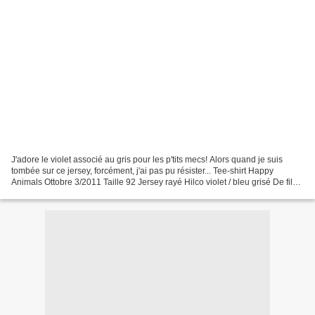
J'adore le violet associé au gris pour les p'tits mecs! Alors quand je suis
tombée sur ce jersey, forcément, j'ai pas pu résister... Tee-shirt Happy
Animals Ottobre 3/2011 Taille 92 Jersey rayé Hilco violet / bleu grisé De fil
en étoiles Fabrics Encolure...