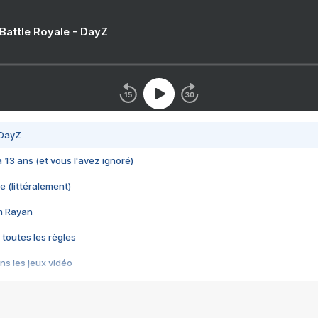
 Battle Royale - DayZ
 DayZ
 a 13 ans (et vous l'avez ignoré)
e (littéralement)
im Rayan
 toutes les règles
s les jeux vidéo
us choquant de Rockstar ? - Le scandale BULLY
e plus moche de Steam