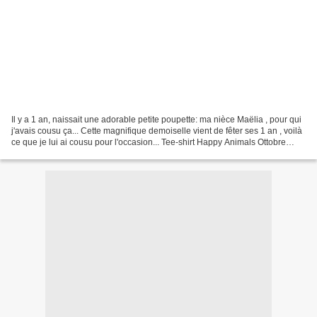
Il y a 1 an, naissait une adorable petite poupette: ma nièce Maëlia , pour qui
j'avais cousu ça... Cette magnifique demoiselle vient de fêter ses 1 an , voilà
ce que je lui ai cousu pour l'occasion... Tee-shirt Happy Animals Ottobre
3/2011 Taille 80 Jersey...