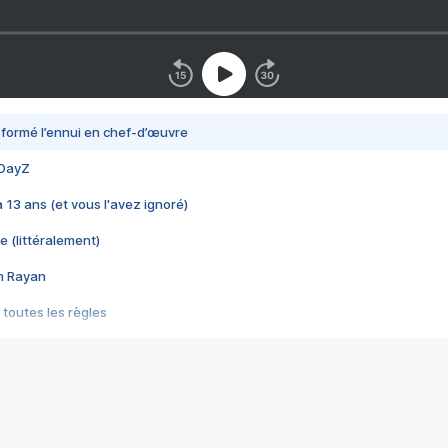
nsformé l’ennui en chef-d’œuvre
 DayZ
 a 13 ans (et vous l'avez ignoré)
e (littéralement)
im Rayan
 toutes les règles
s les jeux vidéo
us choquant de Rockstar ? - Le scandale BULLY
e plus moche de Steam