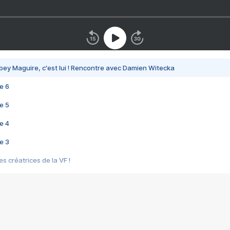
bey Maguire, c'est lui ! Rencontre avec Damien Witecka
e 6
e 5
e 4
e 3
s créatrices de la VF !
e 2
e 1
e Mektoub My Love arrive enfin ! Rencontre avec Shaïn Boumedine et Sal