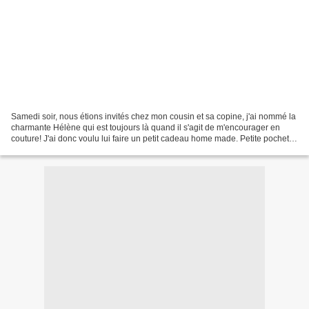
Samedi soir, nous étions invités chez mon cousin et sa copine, j'ai nommé la
charmante Hélène qui est toujours là quand il s'agit de m'encourager en
couture! J'ai donc voulu lui faire un petit cadeau home made. Petite pochette
poupée russe Imprimé gris...