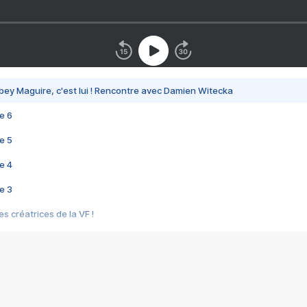
bey Maguire, c'est lui ! Rencontre avec Damien Witecka
e 6
e 5
e 4
e 3
s créatrices de la VF !
e 2
e 1
e Mektoub My Love arrive enfin ! Rencontre avec Shaïn Boumedine et Sal