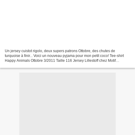
Un jersey cuistot rigolo, deux supers patrons Ottobre, des chutes de
turquoise à finir... Voici un nouveau pyjama pour mon petit coco! Tee-shirt
Happy Animals Ottobre 3/2011 Taille 116 Jersey Lillestoff chez Motif
Personnel Legging Back to front Tobbre...