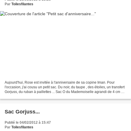
Par
Toilesfilantes
Aujourd'hui, Rose est invitée à l'anniversaire de sa copine Iman. Pour
l'occasion, j'ai cousu un petit sac. Du noir, du taupe , des étoiles, un transfert
Gorjuss, du ruban à paillettes ... Sac O du Mademoiselle agrandi de 4 cm en
hauteur Coton noir et...
Sac Gorjuss...
Publié le 04/02/2012 à 15:47
Par
Toilesfilantes