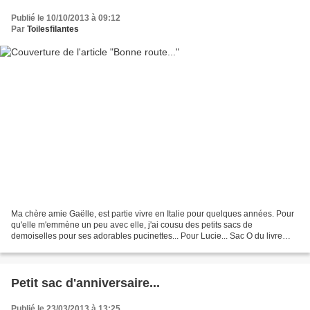
Publié le 10/10/2013 à 09:12
Par
Toilesfilantes
Ma chère amie Gaëlle, est partie vivre en Italie pour quelques années. Pour
qu'elle m'emmène un peu avec elle, j'ai cousu des petits sacs de
demoiselles pour ses adorables pucinettes... Pour Lucie... Sac O du livre
japonais Mademoiselle Imprimé fleurs...
Petit sac d'anniversaire...
Publié le 23/03/2013 à 13:25