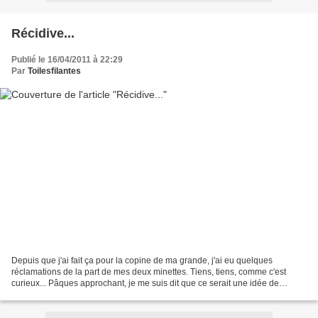
Récidive...
Publié le 16/04/2011 à 22:29
Par
Toilesfilantes
Depuis que j'ai fait ça pour la copine de ma grande, j'ai eu quelques
réclamations de la part de mes deux minettes. Tiens, tiens, comme c'est
curieux... Pâques approchant, je me suis dit que ce serait une idée de
cadeau maison sympa pour accompagner les...