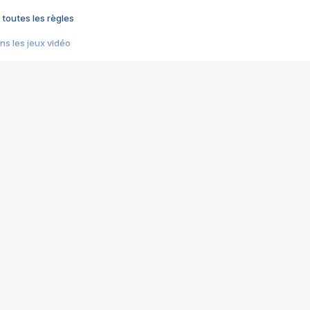
 toutes les règles
s les jeux vidéo
us choquant de Rockstar ? - Le scandale BULLY
e plus moche de Steam
du RÊVE tourne au CAUCHEMAR
pendant 8 heures
it… à tort
umiliés par un jeu vidéo
ire - Final Fantasy 8
ti un empire - Age of Empires
story DOFUS
tard, il crée l'un des pires jeux de tous les temps, MindsEye.