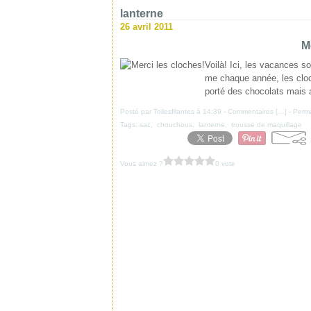
lanterne
26 avril 2011
M
Voilà! Ici, les vacances so
me chaque année, les clo
porté des chocolats mais 
Posté par Toilesfilantes à 14:39 -
Commentaires [
…
]
- Perma
Tags:
sac
,
chouchous
,
lanterne
,
trousse de maquillage
Vous aimez ?
0 vote