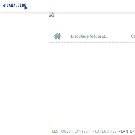
Home
Bricolage /décoration
C
LES TOILES FILANTES...
>
CATEGORIES
>
LANTER