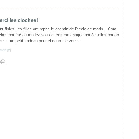
erci les cloches!
nt finies, les filles ont repris le chemin de l'école ce matin... Com
ches ont été au rendez-vous et comme chaque année, elles ont ap
aussi un petit cadeau pour chacun. Je vous...
lien [
#
]